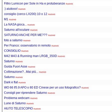
Filtro Lumicon per Sole in Ha e protuberanze
nuovo
:) aiutooo!
nuovo
consiglio (cerco LX200) 10 o 12
nuovo
M1
nuovo
La NASA gioca...
nuovo
Saturno all'oculare
nuovo
SATURNO ANCHE PER ME???
nuovo
foto a saturno
nuovo
Per Franco: osservatorio in remoto
nuovo
CONSIGLIO
nuovo
M42 M43 & Running man LRGB_350D
nuovo
Saturno
nuovo
Guida Fuori Asse
nuovo
Collimazione?...Mai più...
nuovo
Saturno
nuovo
Dark e flat
nuovo
WO 66 f/5.9 APO o 80 ED Cinese per un uso fotografico?
nuovo
Consigli per riprendere Saturno
nuovo
Problema webcam
nuovo
Lune di Saturno
nuovo
AIUTO TELESCOPIO
nuovo