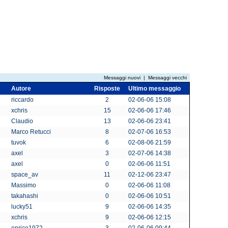
Messaggi nuovi
|
Messaggi vecchi
Autore
Risposte
Ultimo messaggio
riccardo
2
02-06-06 15:08
xchris
15
02-06-06 17:46
Claudio
13
02-06-06 23:41
Marco Retucci
8
02-07-06 16:53
tuvok
6
02-08-06 21:59
axel
3
02-07-06 14:38
axel
0
02-06-06 11:51
space_av
11
02-12-06 23:47
Massimo
0
02-06-06 11:08
takahashi
0
02-06-06 10:51
lucky51
9
02-06-06 14:35
xchris
9
02-06-06 12:15