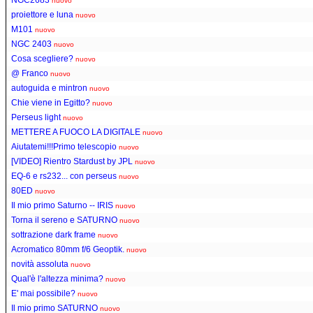
nuovo
proiettore e luna
nuovo
M101
nuovo
NGC 2403
nuovo
Cosa scegliere?
nuovo
@ Franco
nuovo
autoguida e mintron
nuovo
Chie viene in Egitto?
nuovo
Perseus light
nuovo
METTERE A FUOCO LA DIGITALE
nuovo
Aiutatemi!!!Primo telescopio
nuovo
[VIDEO] Rientro Stardust by JPL
nuovo
EQ-6 e rs232... con perseus
nuovo
80ED
nuovo
Il mio primo Saturno -- IRIS
nuovo
Torna il sereno e SATURNO
nuovo
sottrazione dark frame
nuovo
Acromatico 80mm f/6 Geoptik.
nuovo
novità assoluta
nuovo
Qual'è l'altezza minima?
nuovo
E' mai possibile?
nuovo
Il mio primo SATURNO
nuovo