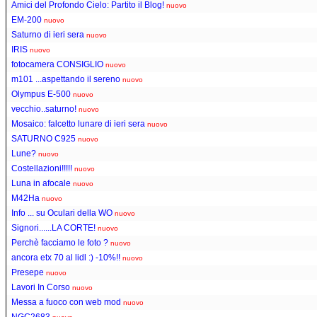
Amici del Profondo Cielo: Partito il Blog!
nuovo
EM-200
nuovo
Saturno di ieri sera
nuovo
IRIS
nuovo
fotocamera CONSIGLIO
nuovo
m101 ...aspettando il sereno
nuovo
Olympus E-500
nuovo
vecchio..saturno!
nuovo
Mosaico: falcetto lunare di ieri sera
nuovo
SATURNO C925
nuovo
Lune?
nuovo
Costellazioni!!!!!
nuovo
Luna in afocale
nuovo
M42Ha
nuovo
Info ... su Oculari della WO
nuovo
Signori......LA CORTE!
nuovo
Perchè facciamo le foto ?
nuovo
ancora etx 70 al lidl :) -10%!!
nuovo
Presepe
nuovo
Lavori In Corso
nuovo
Messa a fuoco con web mod
nuovo
NGC2683