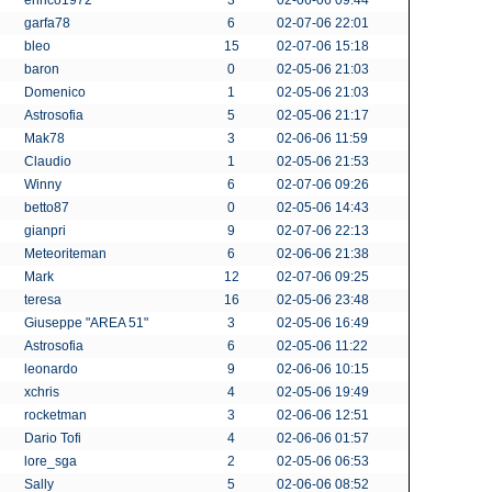
enrico1972
3
02-06-06 09:44
garfa78
6
02-07-06 22:01
bleo
15
02-07-06 15:18
baron
0
02-05-06 21:03
Domenico
1
02-05-06 21:03
Astrosofia
5
02-05-06 21:17
Mak78
3
02-06-06 11:59
Claudio
1
02-05-06 21:53
Winny
6
02-07-06 09:26
betto87
0
02-05-06 14:43
gianpri
9
02-07-06 22:13
Meteoriteman
6
02-06-06 21:38
Mark
12
02-07-06 09:25
teresa
16
02-05-06 23:48
Giuseppe "AREA 51"
3
02-05-06 16:49
Astrosofia
6
02-05-06 11:22
leonardo
9
02-06-06 10:15
xchris
4
02-05-06 19:49
rocketman
3
02-06-06 12:51
Dario Tofi
4
02-06-06 01:57
lore_sga
2
02-05-06 06:53
Sally
5
02-06-06 08:52