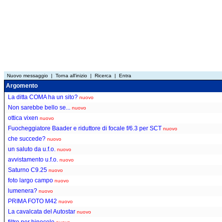
Nuovo messaggio
|
Torna all'inizio
|
Ricerca
|
Entra
Argomento
La ditta COMA ha un sito?
nuovo
Non sarebbe bello se...
nuovo
ottica vixen
nuovo
Fuocheggiatore Baader e riduttore di focale f/6.3 per SCT
nuovo
che succede?
nuovo
un saluto da u.f.o.
nuovo
avvistamento u.f.o.
nuovo
Saturno C9.25
nuovo
foto largo campo
nuovo
lumenera?
nuovo
PRIMA FOTO M42
nuovo
La cavalcata del Autostar
nuovo
filtro per binocolo