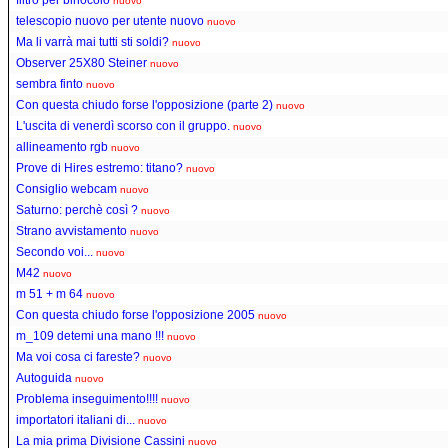
nuovo
telescopio nuovo per utente nuovo
nuovo
Ma li varrà mai tutti sti soldi?
nuovo
Observer 25X80 Steiner
nuovo
sembra finto
nuovo
Con questa chiudo forse l'opposizione (parte 2)
nuovo
L'uscita di venerdì scorso con il gruppo.
nuovo
allineamento rgb
nuovo
Prove di Hires estremo: titano?
nuovo
Consiglio webcam
nuovo
Saturno: perchè così ?
nuovo
Strano avvistamento
nuovo
Secondo voi...
nuovo
M42
nuovo
m 51 + m 64
nuovo
Con questa chiudo forse l'opposizione 2005
nuovo
m_109 detemi una mano !!!
nuovo
Ma voi cosa ci fareste?
nuovo
Autoguida
nuovo
Problema inseguimento!!!!
nuovo
importatori italiani di...
nuovo
La mia prima Divisione Cassini
nuovo