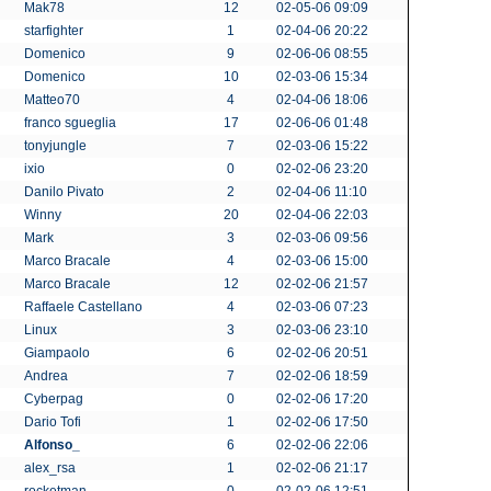
Mak78
12
02-05-06 09:09
starfighter
1
02-04-06 20:22
Domenico
9
02-06-06 08:55
Domenico
10
02-03-06 15:34
Matteo70
4
02-04-06 18:06
franco sgueglia
17
02-06-06 01:48
tonyjungle
7
02-03-06 15:22
ixio
0
02-02-06 23:20
Danilo Pivato
2
02-04-06 11:10
Winny
20
02-04-06 22:03
Mark
3
02-03-06 09:56
Marco Bracale
4
02-03-06 15:00
Marco Bracale
12
02-02-06 21:57
Raffaele Castellano
4
02-03-06 07:23
Linux
3
02-03-06 23:10
Giampaolo
6
02-02-06 20:51
Andrea
7
02-02-06 18:59
Cyberpag
0
02-02-06 17:20
Dario Tofi
1
02-02-06 17:50
Alfonso_
6
02-02-06 22:06
alex_rsa
1
02-02-06 21:17