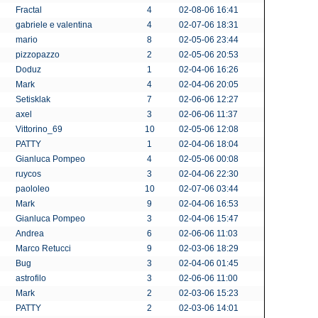
Fractal
4
02-08-06 16:41
gabriele e valentina
4
02-07-06 18:31
mario
8
02-05-06 23:44
pizzopazzo
2
02-05-06 20:53
Doduz
1
02-04-06 16:26
Mark
4
02-04-06 20:05
Setisklak
7
02-06-06 12:27
axel
3
02-06-06 11:37
Vittorino_69
10
02-05-06 12:08
PATTY
1
02-04-06 18:04
Gianluca Pompeo
4
02-05-06 00:08
ruycos
3
02-04-06 22:30
paololeo
10
02-07-06 03:44
Mark
9
02-04-06 16:53
Gianluca Pompeo
3
02-04-06 15:47
Andrea
6
02-06-06 11:03
Marco Retucci
9
02-03-06 18:29
Bug
3
02-04-06 01:45
astrofilo
3
02-06-06 11:00
Mark
2
02-03-06 15:23
PATTY
2
02-03-06 14:01