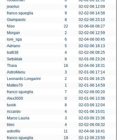
rocketman
0
02-02-06 12:51
jeanluc
9
02-02-06 12:09
franco sgueglia
9
02-02-06 14:58
Giampaolo
8
02-02-06 23:10
Niso
22
02-06-06 08:27
Morgan
2
02-02-06 12:59
lore_sga
6
02-04-06 00:45
Adriano
5
02-02-06 18:13
batti38
4
02-02-06 08:25
Setisklak
8
02-01-06 23:24
Thara
16
02-04-06 18:31
AstroManu
3
02-01-06 17:14
Leonardo Longarini
2
02-01-06 16:25
Matteo70
1
02-01-06 14:59
franco sgueglia
7
02-02-06 00:20
Alex3000
0
02-01-06 13:36
tuvok
8
02-03-06 12:04
riccardo
4
02-01-06 15:01
Marco Lauria
3
02-03-06 15:36
bleo
4
02-02-06 09:32
astrofilo
11
02-04-06 18:41
franco sgueglia
19
02-12-06 23:50